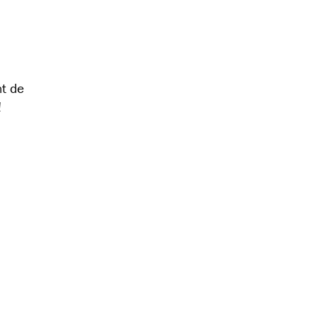
t de
!