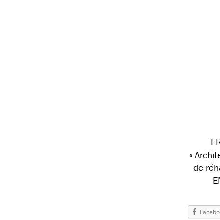
FR
« Archit
de réh
E
Facebo