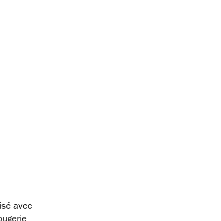
isé avec
ougerie