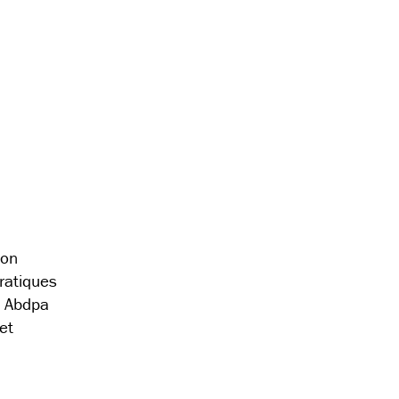
ion
pratiques
t Abdpa
et