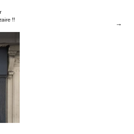
r
aire !!