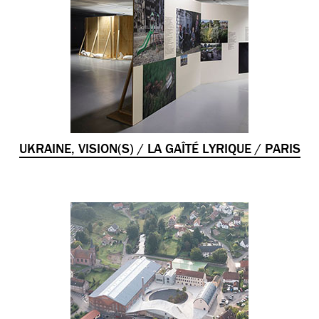
UKRAINE, VISION(S) / LA GAÎTÉ LYRIQUE / PARIS