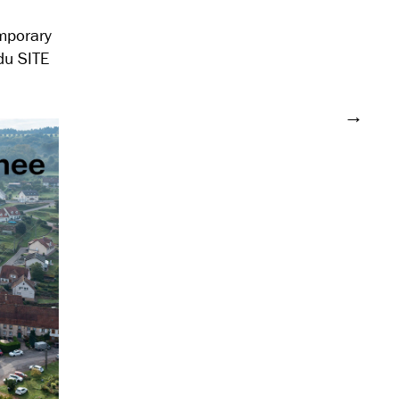
mporary
du SITE