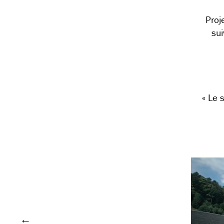
Proj
sui
« Le 