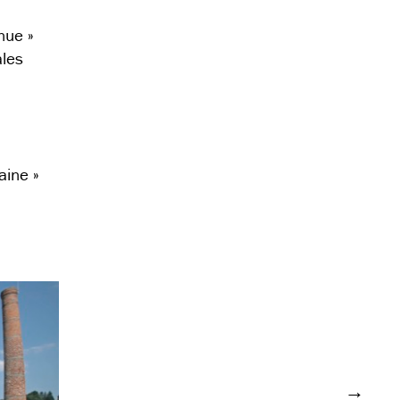
nue »
ales
aine »