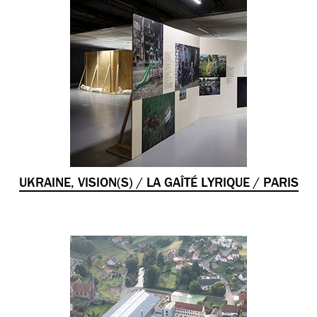
UKRAINE, VISION(S) / LA GAÎTÉ LYRIQUE / PARIS