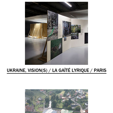
UKRAINE, VISION(S) / LA GAÎTÉ LYRIQUE / PARIS