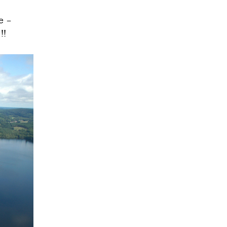
e –
!!